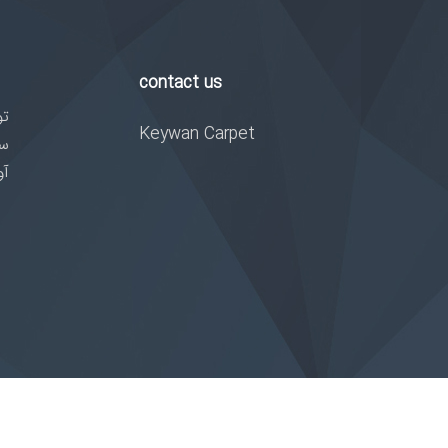
contact us
تو
Keywan Carpet
سا
آو
پشتیبانی:
شرک