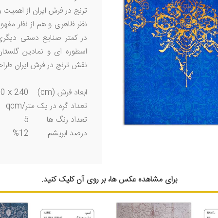
ترنج در فرش ایران از اهمیت و
نظر ظاهری و هم از نظر مفهو
در کمتر صنایع دستی دیگری 
اسطوره ای و نمادین گلستا
نقش ترنج در فرش ایران طرا
ابعاد فرش (cm)
0 x 240
تعداد گره در یک متر/qcm
تعداد رنگ ها
5
درصد ابریشم
12%
برای مشاهده عکس ها، بر روی آن کلیک کنید.