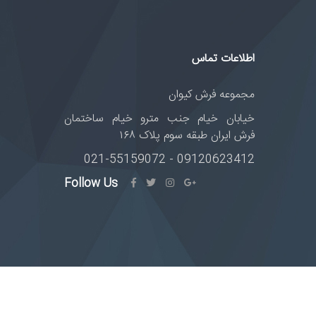
اطلاعات تماس
مجموعه فرش کیوان
خیابان خیام جنب مترو خیام ساختمان
فرش ایران طبقه سوم پلاک ۱۶۸
09120623412 - 021-55159072
Follow Us
اخذ نمایندگی
خط مشی
حریم خصوصی