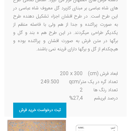
دسته فرش های اصفهان قرار می گیرد. اساس تمامی طرح
های شاه عباسی بر مبنای کاربرد گل معروف شاه عباسی در
این طرح است. در طرح افشان اجزاء تشکیل دهنده طرح
به صورت پراکنده و جدا از هم ولی با فاصله منظم از
یکدیگر طراحی میگردند. در این طرح هم ه بند و گل و
برگها در متن فرش به صورت افشان و پراکنده بوده و
هیچکدام از گل و برگها دارای قرینه نمی باشند.
ابعاد فرش (cm)
200 x 300
تعداد گره در یک متر/qcm
249.500
تعداد رنگ ها
2
درصد ابریشم
27,4%
ثبت درخواست خرید فرش