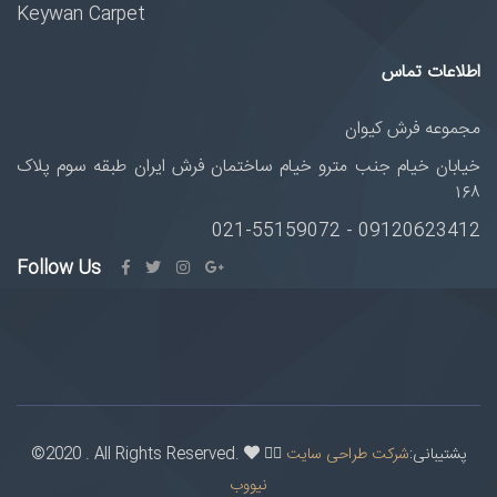
Keywan Carpet
اطلاعات تماس
مجموعه فرش کیوان
خیابان خیام جنب مترو خیام ساختمان فرش ایران طبقه سوم پلاک
۱۶۸
09120623412 - 021-55159072
Follow Us
پشتیبانی:
شرکت طراحی سایت
©2020 . All Rights Reserved.
نیووب